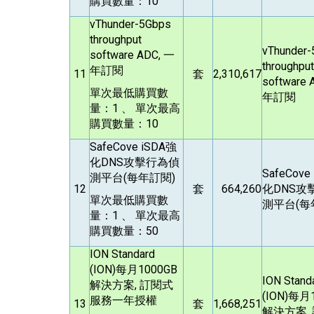
購買數量：10
vThunder-5Gbps
throughput
vThunder
software ADC,
一
throughput
年訂閱
11
套
2,310,617
software 
單次最低購買數
年訂閱
量：1 、 單次最高
購買數量：10
SafeCove iSDA
強
化DNS攻擊行為偵
SafeCove
測平台(每年訂閱)
12
套
664,260
化DNS攻
單次最低購買數
測平台(每
量：1 、 單次最高
購買數量：50
ION Standard
(ION)
每月1000GB
ION Stand
解決方案, 訂閱式
(ION)
每月1
服務一年授權
13
套
1,668,251
解決方案,