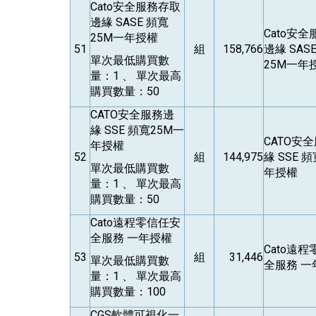
Cato
安全服務存取
邊緣 SASE 頻寬
Cato
安全
25M一年授權
51
組
158,766
邊緣 SAS
單次最低購買數
25M一年
量：1 、 單次最高
購買數量：50
CATO
安全服務邊
緣 SSE 頻寬25M一
CATO
安全
年授權
52
組
144,975
緣 SSE 
單次最低購買數
年授權
量：1 、 單次最高
購買數量：50
Cato
遠程零信任安
全服務 一年授權
Cato
遠程
53
組
31,446
單次最低購買數
全服務 一
量：1 、 單次最高
購買數量：100
CGS
軟體可視化一