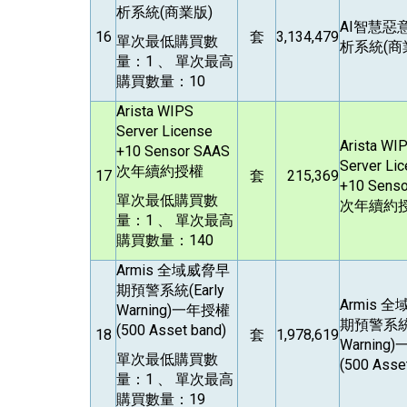
析系統(商業版)
AI
智慧惡
16
套
3,134,479
單次最低購買數
析系統(商
量：1 、 單次最高
購買數量：10
Arista WIPS
Server License
Arista WI
+10 Sensor SAAS
Server Li
次年續約授權
17
套
215,369
+10 Sens
單次最低購買數
次年續約
量：1 、 單次最高
購買數量：140
Armis
全域威脅早
期預警系統(Early
Armis
全
Warning)一年授權
期預警系統(
(500 Asset band)
18
套
1,978,619
Warning
單次最低購買數
(500 Asse
量：1 、 單次最高
購買數量：19