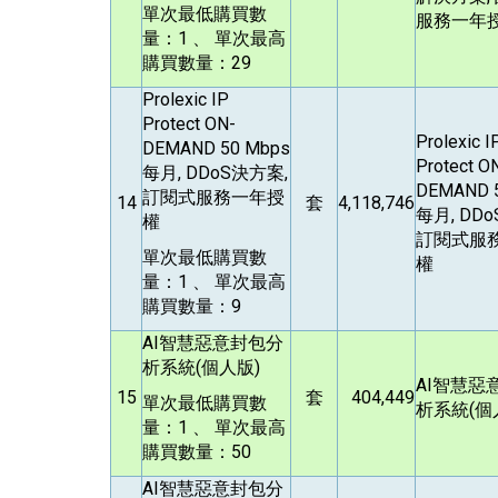
單次最低購買數
服務一年
量：1 、 單次最高
購買數量：29
Prolexic IP
Protect ON-
Prolexic I
DEMAND 50 Mbps
Protect O
每月, DDoS決方案,
DEMAND 
訂閱式服務一年授
14
套
4,118,746
每月, DD
權
訂閱式服
單次最低購買數
權
量：1 、 單次最高
購買數量：9
AI
智慧惡意封包分
析系統(個人版)
AI
智慧惡
15
套
404,449
單次最低購買數
析系統(個
量：1 、 單次最高
購買數量：50
AI
智慧惡意封包分