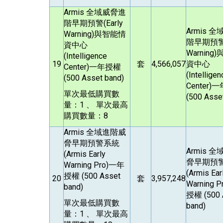
Armis
全域威脅進
階早期預警(Early
Armis
全
Warning)與智能情
階早期預警(
資中心
Warning
(Intelligence
19
套
4,566,057
資中心
Center)一年授權
(Intelligen
(500 Asset band)
Center)
單次最低購買數
(500 Asse
量：1 、 單次最高
購買數量：8
Armis
全域進階威
脅早期預警系統
Armis
全
(Armis Early
脅早期預
Warning Pro)一年
(Armis Ear
授權 (500 Asset
20
套
3,957,248
Warning 
band)
授權 (500 
單次最低購買數
band)
量：1 、 單次最高