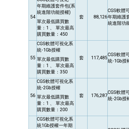
年期維護套件包(系
CGS
軟體
統進階功能授權)
54
套
88,126
年期維護套
單次最低購買數
統進階功能
量：1 、 單次最高
購買數量：450
CGS
軟體可視化系
統-1Gb授權
CGS
軟體
55
套
117,485
單次最低購買數
統-1Gb授
量：1 、 單次最高
購買數量：350
CGS
軟體可視化系
統-2Gb授權
CGS
軟體
56
套
176,287
單次最低購買數
統-2Gb授
量：1 、 單次最高
購買數量：200
CGS
軟體可視化系
統1Gb授權一年期