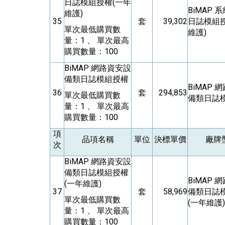
日誌模組授權(一年
BiMAP
系
維護)
35
套
39,302
日誌模組授
單次最低購買數
維護)
量：1 、 單次最高
購買數量：100
BiMAP
網路資安設
備類日誌模組授權
BiMAP
網
36
套
294,853
單次最低購買數
備類日誌
量：1 、 單次最高
購買數量：100
項
品項名稱
單位
決標單價
廠牌
次
BiMAP
網路資安設
備類日誌模組授權
BiMAP
網
(一年維護)
37
套
58,969
備類日誌
單次最低購買數
(一年維護)
量：1 、 單次最高
購買數量：100