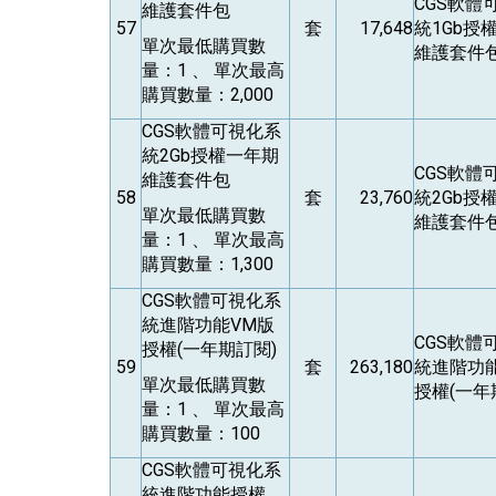
CGS
軟體
維護套件包
57
套
17,648
統1Gb授
單次最低購買數
維護套件
量：1 、 單次最高
購買數量：2,000
CGS
軟體可視化系
統2Gb授權一年期
CGS
軟體
維護套件包
58
套
23,760
統2Gb授
單次最低購買數
維護套件
量：1 、 單次最高
購買數量：1,300
CGS
軟體可視化系
統進階功能VM版
CGS
軟體
授權(一年期訂閱)
59
套
263,180
統進階功
單次最低購買數
授權(一年
量：1 、 單次最高
購買數量：100
CGS
軟體可視化系
統進階功能授權