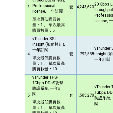
throughput or less,
20 Gbps L
Professional
3
套
4,243,620
throughput
license,
一年訂閱
Professio
單次最低購買數
license,
一
量：1 、 單次最高
購買數量：5
vThunder SSL
Insight (
加值模組),
vThunder 
一年訂閱
4
套
792,558
Insight (
加
單次最低購買數
一年訂閱
量：1 、 單次最高
購買數量：10
vThunder TPS-
1Gbps DDoS
攻擊
vThunder 
防護系統, 一年訂
1Gbps DD
閱
5
套
1,585,278
防護系統,
單次最低購買數
閱
量：1 、 單次最高