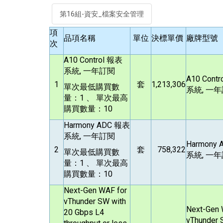
第16組-資安_檔案安全管理
項
品項名稱
單位
決標單價
廠牌型號
次
A10 Control
報表
系統, 一年訂閱
A10 Contr
1
套
1,213,306
單次最低購買數
系統, 一
量：1 、 單次最高
購買數量：10
Harmony ADC
報表
系統, 一年訂閱
Harmony 
2
套
758,322
單次最低購買數
系統, 一
量：1 、 單次最高
購買數量：10
Next-Gen WAF for
vThunder SW with
Next-Gen 
20 Gbps L4
vThunder 