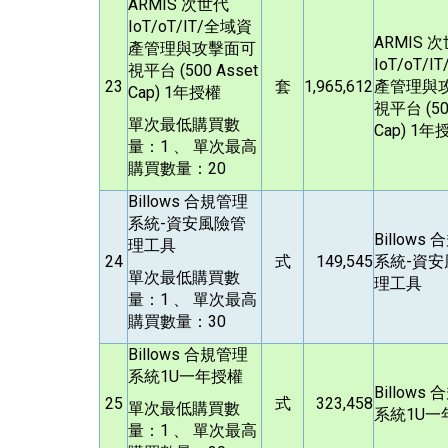
ARMIS
次世代
IoT/oT/IT/全域資
ARMIS
次
產管理與攻擊面可
IoT/oT/
視平台 (500 Asset
23
套
1,965,612
產管理與
Cap) 1年授權
視平台 (50
單次最低購買數
Cap) 1年
量：1 、 單次最高
購買數量：20
Billows
合規管理
系統-資安風險管
Billows
合
理工具
24
式
149,545
系統-資安
單次最低購買數
理工具
量：1 、 單次最高
購買數量：30
Billows
合規管理
系統1U一年授權
Billows
合
25
式
323,458
單次最低購買數
系統1U一
量：1 、 單次最高