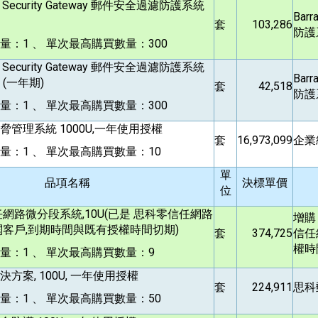
l Security Gateway
郵件安全過濾防護系統
Barr
套
103,286
防護系
：1 、 單次最高購買數量：300
l Security Gateway
郵件安全過濾防護系統
Barr
 (一年期)
套
42,518
防護
：1 、 單次最高購買數量：300
管理系統 1000U,一年使用授權
套
16,973,099
企業
量：1 、 單次最高購買數量：10
單
品項名稱
決標單價
位
網路微分段系統,10U(已是 思科零信任網路
增購
閱客戶,到期時間與既有授權時間切期)
套
374,725
信任
權時
量：1 、 單次最高購買數量：9
方案, 100U, 一年使用授權
套
224,911
思科
量：1 、 單次最高購買數量：50