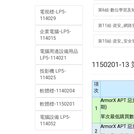
第6組-數位學習及
電視標-LP5-
114029
第11組-資安_網路
企業電腦-LP5-
114015
第15組-資安_安
電腦周邊設備用品
LP5-114021
1150201-
投影機 LP5-
114025
項
次
軟體標-1140204
ArmorX APT
惡
軟體標-1150201
期)
1
單次最低購買數量
電腦設備 LP5-
114052
ArmorX APT
惡
2