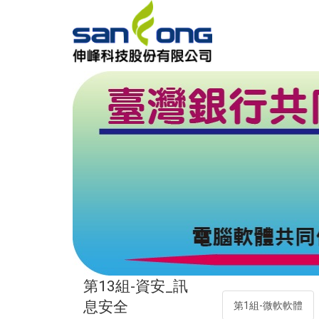
第13組-資安_訊
息安全
第1組-微軟軟體