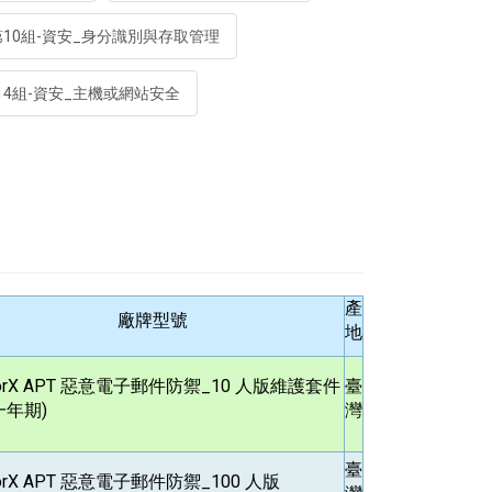
第10組-資安_身分識別與存取管理
14組-資安_主機或網站安全
產
廠牌型號
地
orX APT
惡意電子郵件防禦_10 人版維護套件
臺
一年期)
灣
臺
orX APT
惡意電子郵件防禦_100 人版