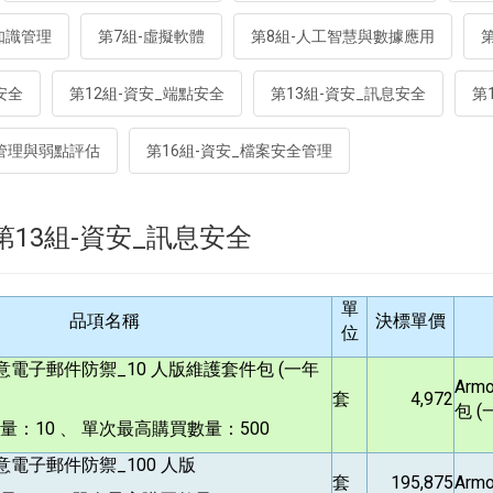
知識管理
第7組-虛擬軟體
第8組-人工智慧與數據應用
安全
第12組-資安_端點安全
第13組-資安_訊息安全
第
全管理與弱點評估
第16組-資安_檔案安全管理
13 第13組-資安_訊息安全
單
品項名稱
決標單價
位
意電子郵件防禦_10 人版維護套件包 (一年
Arm
套
4,972
包 (
：10 、 單次最高購買數量：500
意電子郵件防禦_100 人版
套
195,875
Arm