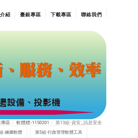
介紹
臺銀專區
下載專區
聯絡我們
銀專區
軟體標-1150201
第13組-資安_訊息安全
組-繪圖軟體
第5組-行政管理軟體工具