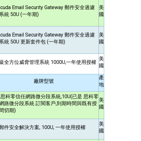
acuda Email Security Gateway
郵件安全過濾
美
統 50U (一年期)
國
acuda Email Security Gateway
郵件安全過濾
美
系統 50U 更新套件包 (一年期)
國
美
級全方位威脅管理系統 1000U,一年使用授權
國
產
廠牌型號
地
 思科零信任網路微分段系統,10U(已是 思科零
美
網路微分段系統 訂閱客戶,到期時間與既有授
國
間切期)
美
郵件安全解決方案, 100U, 一年使用授權
國