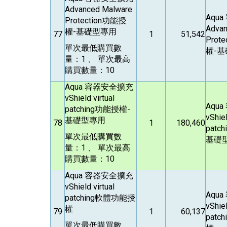
Advanced Malware
Aqua
Protection功能授
Advan
權-基礎型專用
77
1
51,542
Prot
單次最低購買數
權-
量：1 、 單次最高
購買數量：10
Aqua
容器安全擴充
vShield virtual
Aqua
patching功能授權-
vShiel
基礎型專用
78
1
180,460
patc
單次最低購買數
基礎
量：1 、 單次最高
購買數量：10
Aqua
容器安全擴充
vShield virtual
Aqua
patching軟體功能授
vShiel
權
79
1
60,137
pat
單次最低購買數