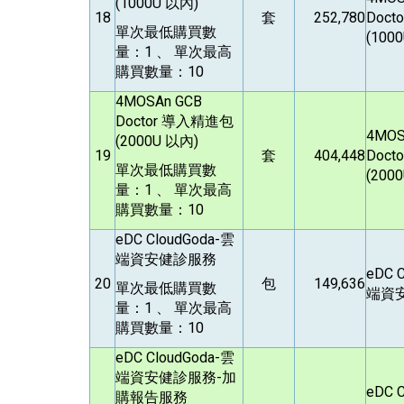
(1000U 以內)
18
套
252,780
Doct
單次最低購買數
(100
量：1 、 單次最高
購買數量：10
4MOSAn GCB
Doctor
導入精進包
4MOS
(2000U 以內)
19
套
404,448
Doct
單次最低購買數
(200
量：1 、 單次最高
購買數量：10
eDC CloudGoda-
雲
端資安健診服務
eDC C
20
包
149,636
單次最低購買數
端資
量：1 、 單次最高
購買數量：10
eDC CloudGoda-
雲
端資安健診服務-加
eDC C
購報告服務