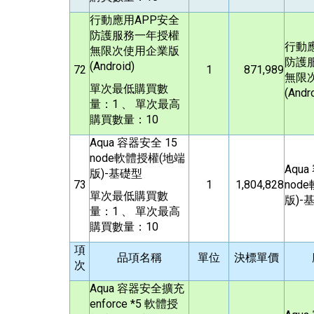
行動應用APP安全
防護服務一年授權
行動
無限次使用企業版
防護
(Android)
72
1
871,989
無限
單次最低購買數
(Andr
量：1 、 單次最高
購買數量：10
Aqua
容器安全 15
node軟體授權(地端
Aqua
版)-基礎型
73
1
1,804,828
nod
單次最低購買數
版)-
量：1 、 單次最高
購買數量：10
項
品項名稱
單位
決標單價
次
Aqua
容器安全擴充
enforce *5 軟體授