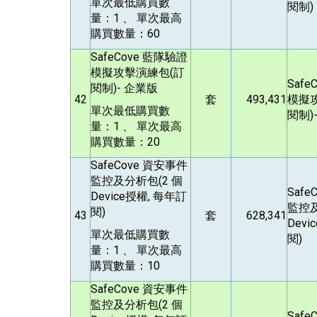
單次最低購買數
閱制)
量：1 、 單次最高
購買數量：60
SafeCove
藍隊驗證
模擬攻擊演練包(訂
Safe
閱制)- 企業版
42
套
493,431
模擬
單次最低購買數
閱制)
量：1 、 單次最高
購買數量：20
SafeCove
資安事件
監控及分析包(2 個
Safe
Device授權, 每年訂
監控及
閱)
43
套
628,341
Devi
單次最低購買數
閱)
量：1 、 單次最高
購買數量：10
SafeCove
資安事件
監控及分析包(2 個
Safe