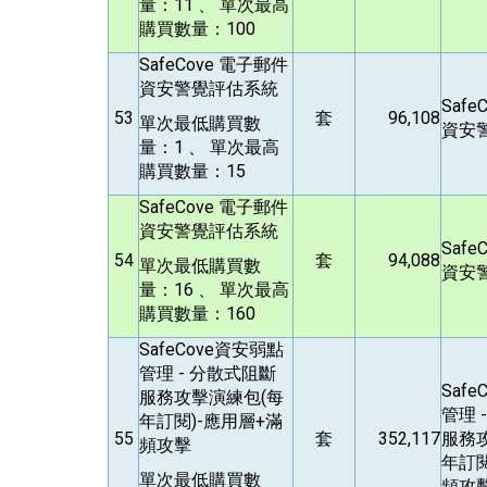
量：11 、 單次最高
購買數量：100
SafeCove
電子郵件
資安警覺評估系統
Safe
53
套
96,108
單次最低購買數
資安
量：1 、 單次最高
購買數量：15
SafeCove
電子郵件
資安警覺評估系統
Safe
54
套
94,088
單次最低購買數
資安
量：16 、 單次最高
購買數量：160
SafeCove
資安弱點
管理 - 分散式阻斷
Safe
服務攻擊演練包(每
管理 
年訂閱)-應用層+滿
55
套
352,117
服務
頻攻擊
年訂閱
單次最低購買數
頻攻