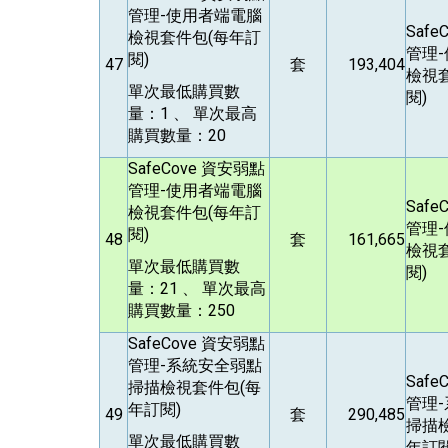
管理-使用者端電腦
Safe
檢視套件包(每年訂
管理
閱)
47
套
193,404
檢視
單次最低購買數
閱)
量：1 、 單次最高
購買數量：20
SafeCove
資安弱點
管理-使用者端電腦
Safe
檢視套件包(每年訂
管理
閱)
48
套
161,665
檢視
單次最低購買數
閱)
量：21 、 單次最高
購買數量：250
SafeCove
資安弱點
管理-系統安全弱點
Safe
掃描檢視套件包(每
管理
年訂閱)
49
套
290,485
掃描
單次最低購買數
年訂閱