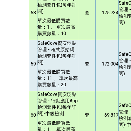
Safe
檢測套件包(每年訂
管理 
閱)
58
套
175,734
檢測
單次最低購買數
閱)
量：1 、 單次最高
購買數量：10
SafeCove
資安弱點
管理 - 程式原始碼
Safe
檢測套件包(每年訂
管理 
閱)
59
套
172,004
檢測
單次最低購買數
閱)
量：11 、 單次最高
購買數量：20
SafeCove
資安弱點
管理 - 行動應用App
Safe
檢測套件包(每年訂
管理 
閱)-中級檢測
60
套
69,817
檢測
單次最低購買數
閱)-
量：1 、 單次最高