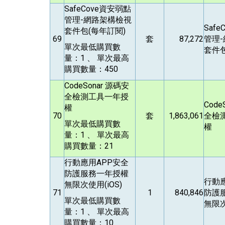
SafeCove
資安弱點
管理-網路架構檢視
Safe
套件包(每年訂閱)
69
套
87,272
管理
單次最低購買數
套件包
量：1 、 單次最高
購買數量：450
CodeSonar
源碼安
全檢測工具一年授
Code
權
70
套
1,863,061
全檢
單次最低購買數
權
量：1 、 單次最高
購買數量：21
行動應用APP安全
防護服務一年授權
行動
無限次使用(iOS)
71
1
840,846
防護
單次最低購買數
無限次
量：1 、 單次最高
購買數量：10