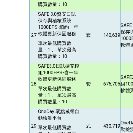
購買數量：10
SAFE 3.0
資安日誌
保存與稽核系統
SAFE 
1000EPS-續約一年
保存
軟體更新保固服務
27
套
140,639
100
單次最低購買數
軟體
量：1 、 單次最高
購買數量：10
SAFE3.0
日誌擴充模
組1000EPS-含一年
SAFE
軟體更新保固服務
28
套
676,705
組10
單次最低購買數
軟體
量：1 、 單次最高
購買數量：10
OneDay
弱點威脅自
動檢測平台
OneD
29
式
430,719
單次最低購買數
動檢