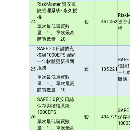
RiskMaster
資安風
險管理系統- 永久授
Risk
權
24
套
461,062
險管理
單次最低購買數
權
量：1 、 單次最高
購買數量：20
SAFE 3.0
日誌擴充
模組1000EPS-續約
SAFE 
一年軟體更新保固
模組1
服務
25
套
135,221
一年
單次最低購買數
服務
量：1 、 單次最高
購買數量：10
SAFE 3.0
資安日誌
保存與稽核系統
SAFE 
1000EPS
26
套
494,729
保存
單次最低購買數
1000
量：1 、 單次最高