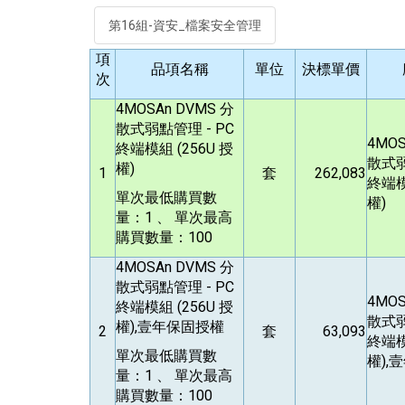
第16組-資安_檔案安全管理
項
品項名稱
單位
決標單價
次
4MOSAn DVMS
分
散式弱點管理 - PC
4MOS
終端模組 (256U 授
散式弱
權)
1
套
262,083
終端模
單次最低購買數
權)
量：1 、 單次最高
購買數量：100
4MOSAn DVMS
分
散式弱點管理 - PC
4MOS
終端模組 (256U 授
散式弱
權),壹年保固授權
2
套
63,093
終端模
單次最低購買數
權),
量：1 、 單次最高
購買數量：100