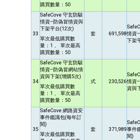
購買數量：50
SafeCove
守玄防駭
情資–防偽冒情資與
Safe
下架平台(12次)
33
套
691,598
情資
單次最低購買數
下架平
量：1 、 單次最高
購買數量：50
SafeCove
守玄防駭
情資–防偽冒網站情
Safe
資與下架(增購5次)
34
式
230,526
情資
單次最低購買數
資與下
量：1 、 單次最高
購買數量：50
SafeCove
網路資安
事件鑑識包(每年訂
Safe
閱)
35
套
371,989
事件
單次最低購買數
閱)