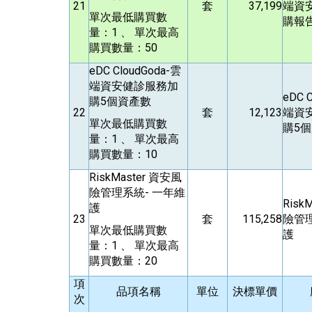
21
套
37,199
端資
單次最低購買數
購報
量：1 、 單次最高
購買數量：50
eDC CloudGoda-
雲
端資安健診服務加
eDC C
購5個資產數
22
套
12,123
端資
單次最低購買數
購5
量：1 、 單次最高
購買數量：10
RiskMaster
資安風
險管理系統- 一年維
Risk
護
23
套
115,258
險管理
單次最低購買數
護
量：1 、 單次最高
購買數量：20
項
品項名稱
單位
決標單價
次