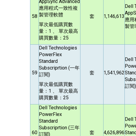
AppSync Advanced
Dell
應用程式一致性複
AppS
製管理軟體
58
套
1,146,613
應用
單次最低購買數
製管
量：1 、 單次最高
購買數量：25
Dell Technologies
PowerFlex
Dell
Standard
Powe
Subscriprtion (
一年
59
套
1,541,962
Stan
訂閱)
Subsc
單次最低購買數
訂閱)
量：1 、 單次最高
購買數量：25
Dell Technologies
PowerFlex
Dell
Standard
Powe
Subscriprtion (
三年
60
套
4,626,896
Stan
訂閱)