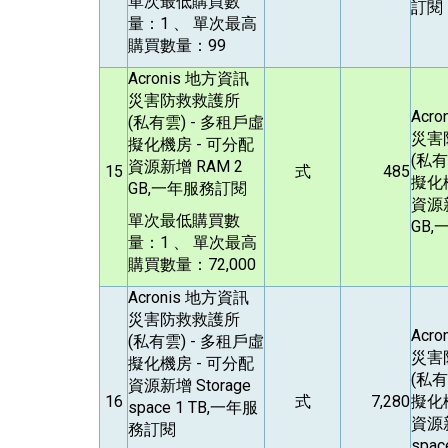
單次最低購買數
訂閱
量：1 、 單次最高
購買數量：99
Acronis
地方資訊
災害防救救護所
Acro
(私有雲) - 多租戶虛
災害
擬化機房 - 可分配
(私有
資源新增 RAM 2
15
式
485
擬化
GB,一年服務訂閱
資源新
單次最低購買數
GB
量：1 、 單次最高
購買數量：72,000
Acronis
地方資訊
災害防救救護所
Acro
(私有雲) - 多租戶虛
災害
擬化機房 - 可分配
(私有
資源新增 Storage
16
式
7,280
擬化
space 1 TB,一年服
資源新
務訂閱
spa