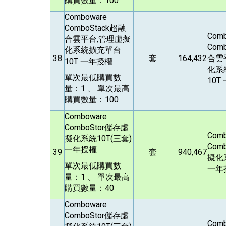
購買數量：100
Comboware
ComboStack
超融
Com
合雲平台,管理虛擬
Comb
化系統擴充單台
38
套
164,432
合雲
10T 一年授權
化系
單次最低購買數
10T
量：1 、 單次最高
購買數量：100
Comboware
ComboStor
儲存虛
Com
擬化系統10T(三套)
Comb
一年授權
39
套
940,467
擬化系
單次最低購買數
一年
量：1 、 單次最高
購買數量：40
Comboware
ComboStor
儲存虛
Com