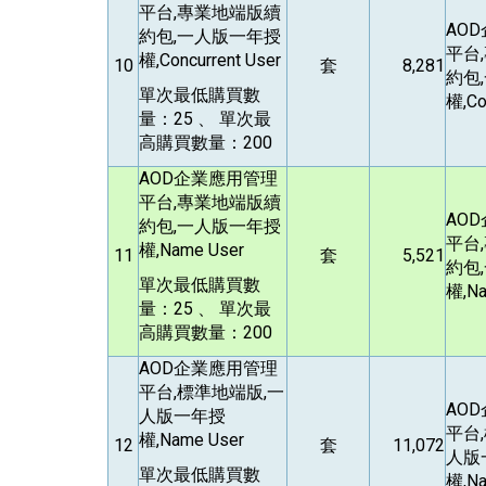
平台,專業地端版續
AOD
約包,一人版一年授
平台
權,Concurrent User
10
套
8,281
約包
單次最低購買數
權,Co
量：25 、 單次最
高購買數量：200
AOD
企業應用管理
平台,專業地端版續
AOD
約包,一人版一年授
平台
權,Name User
11
套
5,521
約包
單次最低購買數
權,Na
量：25 、 單次最
高購買數量：200
AOD
企業應用管理
平台,標準地端版,一
AOD
人版一年授
平台
權,Name User
12
套
11,072
人版
單次最低購買數
權,Na