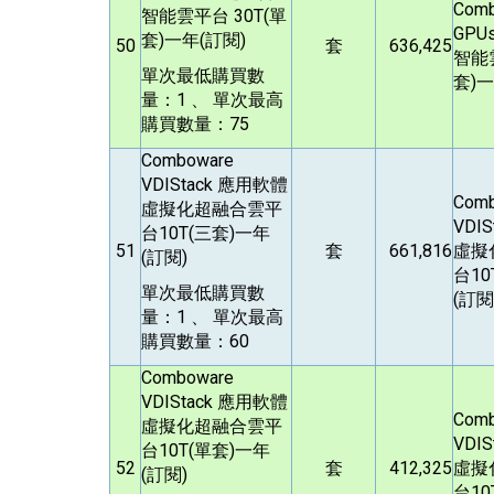
Com
智能雲平台 30T(單
GPUs
套)一年(訂閱)
50
套
636,425
智能雲
單次最低購買數
套)一
量：1 、 單次最高
購買數量：75
Comboware
VDIStack
應用軟體
Com
虛擬化超融合雲平
VDIS
台10T(三套)一年
51
套
661,816
虛擬
(訂閱)
台10
單次最低購買數
(訂閱
量：1 、 單次最高
購買數量：60
Comboware
VDIStack
應用軟體
Com
虛擬化超融合雲平
VDIS
台10T(單套)一年
52
套
412,325
虛擬
(訂閱)
台10