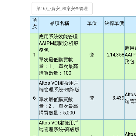
第16組-資安_檔案安全管理
項
品項名稱
單位
決標單價
次
應用系統效能管理
AAIPM顧問分析服
應用
務包
1
套
214,358
AA
單次最低購買數
務包
量：1 、 單次最高
購買數量：100
Altos VOI
虛擬用戶
端管理系統-標準版
Alto
6
套
3,439
單次最低購買數
端管
量：2 、 單次最高
購買數量：5,000
Altos VOI
虛擬用戶
端管理系統-高級版
Alto