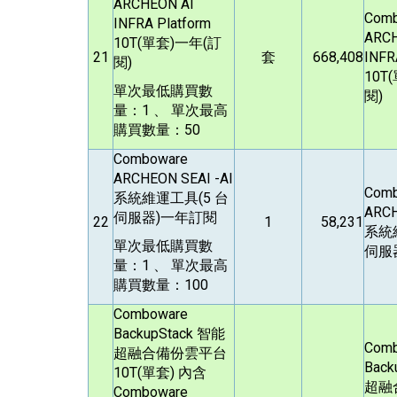
ARCHEON AI
Com
INFRA Platform
ARCH
10T(
單套)一年(訂
21
套
668,408
INFR
閱)
10T(
單次最低購買數
閱)
量：1 、 單次最高
購買數量：50
Comboware
ARCHEON SEAI -AI
Com
系統維運工具(5 台
ARCH
伺服器)一年訂閱
22
1
58,231
系統
單次最低購買數
伺服
量：1 、 單次最高
購買數量：100
Comboware
BackupStack
智能
Com
超融合備份雲平台
Back
10T(單套) 內含
超融
Comboware