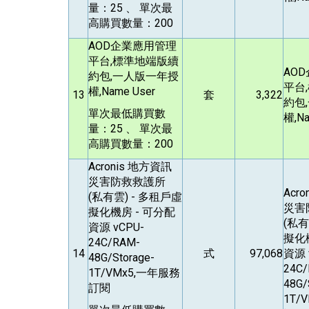
量：25 、 單次最
高購買數量：200
AOD
企業應用管理
平台,標準地端版續
AOD
約包,一人版一年授
平台
權,Name User
13
套
3,322
約包
單次最低購買數
權,Na
量：25 、 單次最
高購買數量：200
Acronis
地方資訊
災害防救救護所
Acro
(私有雲) - 多租戶虛
災害
擬化機房 - 可分配
(私有
資源 vCPU-
擬化
24C/RAM-
14
式
97,068
資源 
48G/Storage-
24C
1T/VMx5,一年服務
48G/
訂閱
1T/