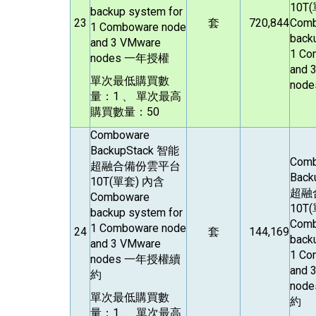
10T
backup system for
23
套
720,844
Com
1 Comboware node
back
and 3 VMware
1 Co
nodes 一年授權
and 
單次最低購買數
nod
量：1 、 單次最高
購買數量：50
Comboware
BackupStack
智能
Com
超融合備份雲平台
Back
10T(單套) 內含
超融
Comboware
10T
backup system for
Com
1 Comboware node
24
套
144,169
back
and 3 VMware
1 Co
nodes 一年授權續
and 
約
nod
單次最低購買數
約
量：1 、 單次最高