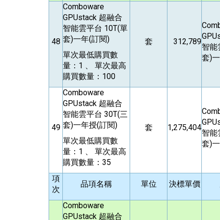
Comboware
GPUstack
超融合
Com
智能雲平台 10T(單
GPUs
套)一年(訂閱)
48
套
312,789
智能雲
單次最低購買數
套)一
量：1 、 單次最高
購買數量：100
Comboware
GPUstack
超融合
Com
智能雲平台 30T(三
GPUs
套)一年授(訂閱)
49
套
1,275,404
智能雲
單次最低購買數
套)一
量：1 、 單次最高
購買數量：35
項
品項名稱
單位
決標單價
次
Comboware
GPUstack
超融合