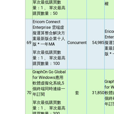
單次最低購買數
權
量：1 、 單次最高
購買數量：50
Ericom Connect
Enterprise
雲端虛
Eric
擬運算整合解決方
Ente
案最新版企業十人
69
Concurrent
54,985
擬運
版 * 一年MA
案最
單次最低購買數
版 *
量：1 、 單次最高
購買數量：100
GraphOn Go Global
for Windows
應用
Grap
軟體虛擬化系統,5
for 
個終端同時連線一
70
套
31,850
軟體
年訂閱
個終
單次最低購買數
年訂
量：1 、 單次最高
購買數量：300