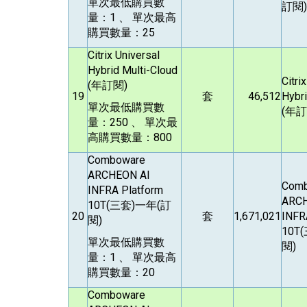
單次最低購買數
訂閱)
量：1 、 單次最高
購買數量：25
Citrix Universal
Hybrid Multi-Cloud
Citri
(
年訂閱)
19
套
46,512
Hybri
單次最低購買數
(
年訂
量：250 、 單次最
高購買數量：800
Comboware
ARCHEON AI
Com
INFRA Platform
ARCH
10T(
三套)一年(訂
20
套
1,671,021
INFR
閱)
10T(
單次最低購買數
閱)
量：1 、 單次最高
購買數量：20
Comboware