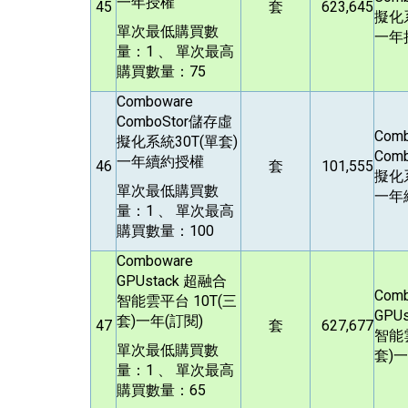
一年授權
45
套
623,645
擬化系
單次最低購買數
一年
量：1 、 單次最高
購買數量：75
Comboware
ComboStor
儲存虛
Com
擬化系統30T(單套)
Comb
一年續約授權
46
套
101,555
擬化系
單次最低購買數
一年
量：1 、 單次最高
購買數量：100
Comboware
GPUstack
超融合
Com
智能雲平台 10T(三
GPUs
套)一年(訂閱)
47
套
627,677
智能雲
單次最低購買數
套)一
量：1 、 單次最高
購買數量：65