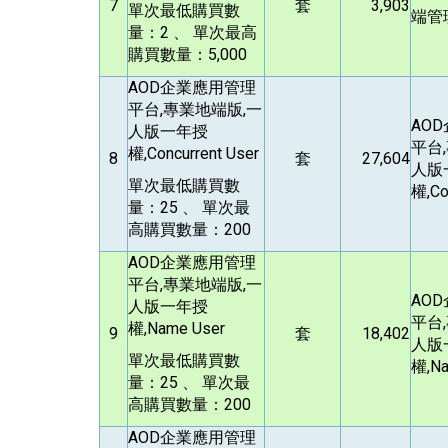
7
套
3,903
單次最低購買數
端管
量：2 、 單次最高
購買數量：5,000
AOD
企業應用管理
平台,專業地端版,一
AOD
人版一年授
平台
權,Concurrent User
8
套
27,604
人版
單次最低購買數
權,Co
量：25 、 單次最
高購買數量：200
AOD
企業應用管理
平台,專業地端版,一
AOD
人版一年授
平台
權,Name User
9
套
18,402
人版
單次最低購買數
權,Na
量：25 、 單次最
高購買數量：200
AOD
企業應用管理