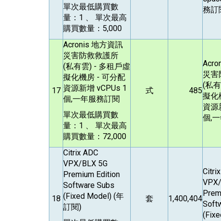
單次最低購買數
務訂
量：1 、 單次最高
購買數量：5,000
Acronis
地方資訊
災害防救救護所
Acro
(私有雲) - 多租戶虛
災害
擬化機房 - 可分配
(私有
資源新增 vCPUs 1
17
式
485
擬化
個,一年服務訂閱
資源新
單次最低購買數
個,
量：1 、 單次最高
購買數量：72,000
Citrix ADC
VPX/BLX 5G
Citri
Premium Edition
VPX/
Software Subs
Prem
(Fixed Model) (
年
18
套
1,400,404
Soft
訂閱)
(Fixe