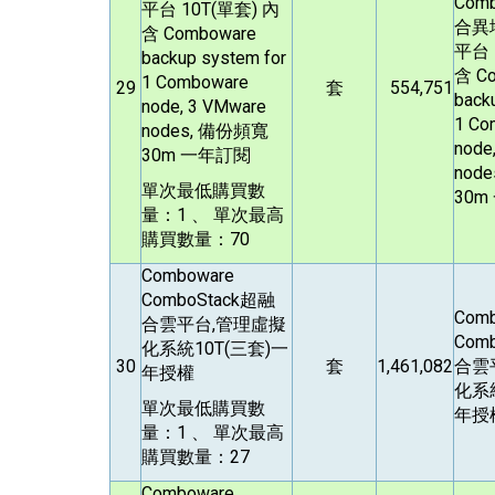
Comb
平台 10T(單套) 內
合異
含 Comboware
平台 
backup system for
含 C
1 Comboware
29
套
554,751
back
node, 3 VMware
1 Co
nodes, 備份頻寬
node
30m 一年訂閱
nod
單次最低購買數
30
量：1 、 單次最高
購買數量：70
Comboware
ComboStack
超融
Com
合雲平台,管理虛擬
Comb
化系統10T(三套)一
30
套
1,461,082
合雲
年授權
化系統
單次最低購買數
年授
量：1 、 單次最高
購買數量：27
Comboware