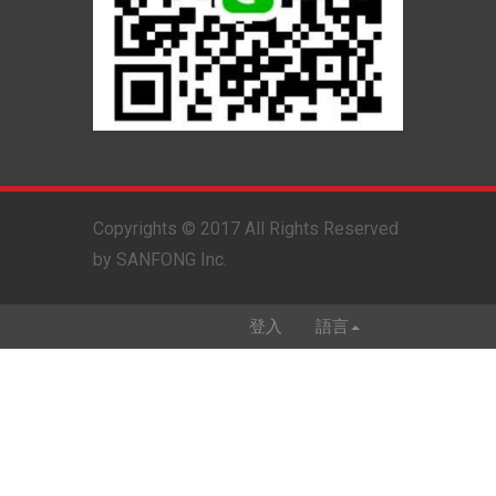
Copyrights © 2017 All Rights Reserved
by SANFONG Inc.
登入
語言