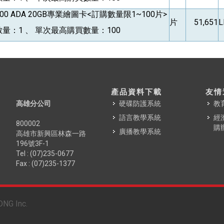
000 ADA 20GB
專業繪圖卡<訂購數量限1~100片>
片
51,651
L
量：1 、 單次最高購買數量：100
產品資料下載
友情
高雄分公司
硬碟防護系統
教
語言教學系統
經
800002
購
廣播教學系統
高雄市新興區林森一路
196號3F-1
Tel : (07)235-0677
Fax : (07)235-1377
ONG Inc.