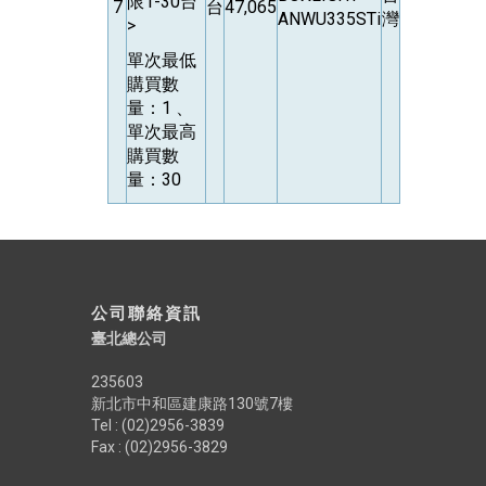
限1-30台
7
台
47,065
ANWU335STi
灣
>
單次最低
購買數
量：1 、
單次最高
購買數
量：30
公司聯絡資訊
臺北總公司
235603
新北市中和區建康路130號7樓
Tel : (02)2956-3839
Fax : (02)2956-3829