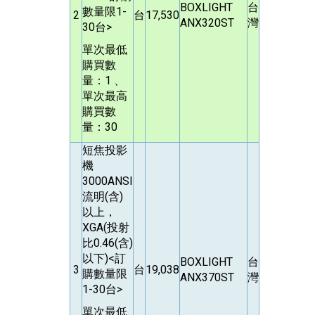
BOXLIGHT
台
數量限1-
2
台
17,530
ANX320ST
灣
30台>
單次最低
購買數
量：1 、
單次最高
購買數
量：30
短焦投影
機
3000ANSI
流明(含)
以上，
XGA(投射
比0.46(含)
以下)<訂
BOXLIGHT
台
3
台
19,038
購數量限
ANX370ST
灣
1-30台>
單次最低