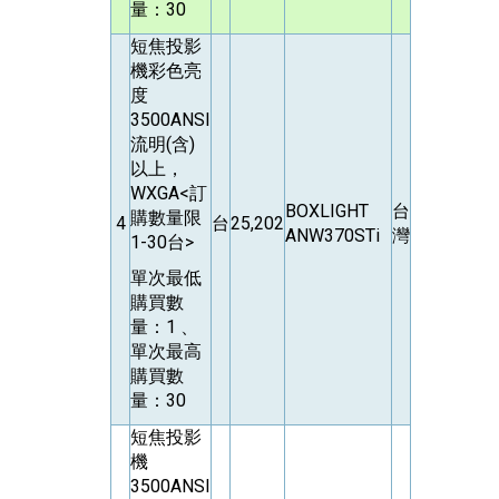
量：30
短焦投影
機彩色亮
度
3500ANSI
流明(含)
以上，
WXGA<訂
BOXLIGHT
台
購數量限
4
台
25,202
ANW370STi
灣
1-30台>
單次最低
購買數
量：1 、
單次最高
購買數
量：30
短焦投影
機
3500ANSI