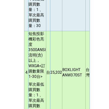
購買數
量：1 、
單次最高
購買數
量：30
短焦投影
機彩色亮
度
3500ANSI
流明(含)
以上，
WXGA<訂
BOXLIGHT
台
購數量限
4
台
25,202
ANW370ST
灣
1-30台>
單次最低
購買數
量：1 、
單次最高
購買數