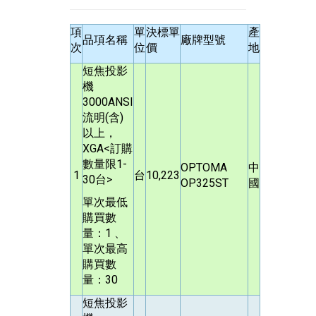
項
單
決標單
產
品項名稱
廠牌型號
次
位
價
地
短焦投影
機
3000ANSI
流明(含)
以上，
XGA<訂購
數量限1-
OPTOMA
中
1
台
10,223
30台>
OP325ST
國
單次最低
購買數
量：1 、
單次最高
購買數
量：30
短焦投影