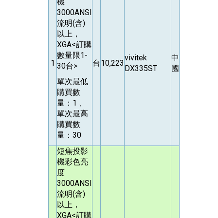
機
3000ANSI
流明(含)
以上，
XGA<訂購
數量限1-
vivitek
中
1
台
10,223
30台>
DX335ST
國
單次最低
購買數
量：1 、
單次最高
購買數
量：30
短焦投影
機彩色亮
度
3000ANSI
流明(含)
以上，
XGA<訂購