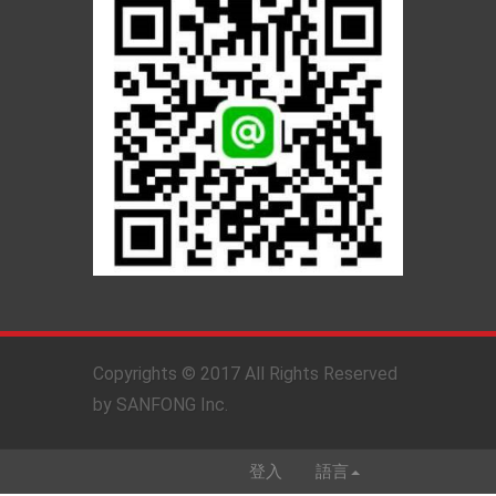
Copyrights © 2017 All Rights Reserved
by SANFONG Inc.
登入
語言