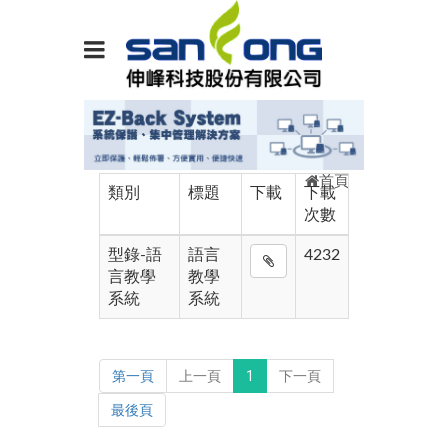
首頁
類別
標題
下載
下載
次數
型錄-語
語言
4232
言教學
教學
系統
系統
第一頁
上一頁
1
下一頁
最後頁