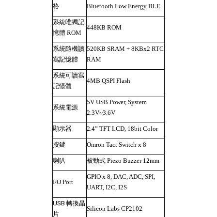
格
Bluetooth Low Energy BLE
系統唯獨記
448KB ROM
憶體 ROM
系統隨機讀
520KB SRAM + 8KBx2 RTC
寫記憶體
RAM
系統可讀寫
4MB QSPI Flash
記憶體
5V USB Power, System
系統電源
2.3V~3.6V
顯示器
2.4” TFT LCD, 18bit Color
按鍵
Omron Tact Switch x 8
喇叭
被動式 Piezo Buzzer 12mm
GPIO x 8, DAC, ADC, SPI,
I/O Port
UART, I2C, I2S
USB
轉換晶
Silicon Labs CP2102
片