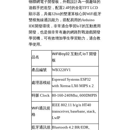
物聯網電子開發板，外觀設計為一個趣味的
遊戲手把造型，配置2.4吋的全彩TFT LCD
顯示器，具備32bit的雙運算核心與WiFi藍牙
雙模無線通訊能力，搭配易用的Arduino
IDE開發環境，非常適合學習IoT的互動應用
開發，也是個非常有趣的網路對戰遊戲開發
學習機，可有效增加學生學習動力，適合教
學使用。
WiFiBoy32
互動式 IoT 開發
品名
板
產品編號
WB3228V1
Espressif Systems ESP32
處理器模組
with Xtensa LX6 MIPS x 2
時脈 Clock
80-160-240Mhz, 600DMPIS
IEEE 802.11 b/g/n HT40
WiFi
通訊規
transceiver, basebane, stack,
格
LwIP
藍牙通訊規
Bluetooth 4.2 BR/EDR,