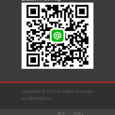
Copyrights © 2017 All Rights Reserved
by SANFONG Inc.
登入
語言