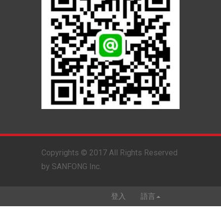
Copyrights © 2017 All Rights Reserved
by SANFONG Inc.
登入
語言